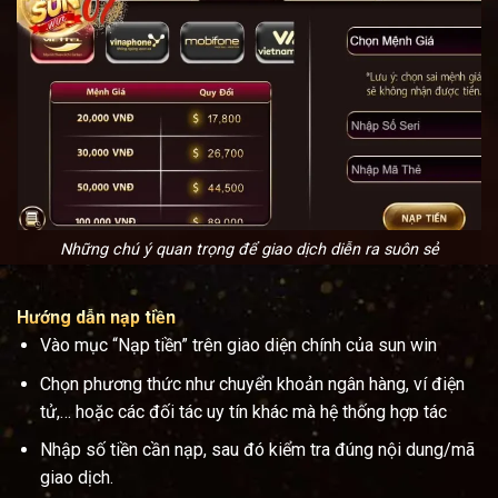
Những chú ý quan trọng để giao dịch diễn ra suôn sẻ
Hướng dẫn nạp tiền
Vào mục “Nạp tiền” trên giao diện chính của sun win
Chọn phương thức như chuyển khoản ngân hàng, ví điện
tử,… hoặc các đối tác uy tín khác mà hệ thống hợp tác
Nhập số tiền cần nạp, sau đó kiểm tra đúng nội dung/mã
giao dịch.