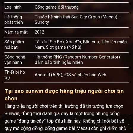
Loại hình
Cổng game đổi thưởng
Hệ thống
Thuộc hệ sinh thái Sun City Group (Macau) –
phát triển
Suncity
Năm ra mắt
2012
Sản phẩm
Tài xỉu (Sic Bo), Xóc đĩa, Bầu cua, Tiến lên miền
nổi bật
Nam, Slot game (Nổ hũ)
Công nghệ
Hệ thống RNG (Random Number Generator)
vận hành
đảm bảo tính ngẫu nhiên
Thiết bị hỗ
Android (APK), iOS và phiên bản Web
trợ
Tại sao sunwin được hàng triệu người chơi tin
chọn
Hàng triệu người chơi trên thị trường đã tin tưởng lựa chọn
Sunwin, đồng thời đánh giá đây là một trong những cổng
game “đáng tin cậy” top đầu hiện nay. Không chỉ nổi bật về
quy mô cộng đồng, cổng game bài Macau còn ghi điểm nhờ