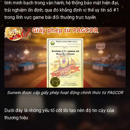
tính minh bạch trong vận hành, hệ thống bảo mật hiện đại,
trải nghiệm ổn định, qua đó khẳng định vị thế uy tín số #1
trong lĩnh vực game bài đổi thưởng trực tuyến.
Sunwin được cấp giấy phép hoạt động chính thức từ PAGCOR
Dưới đây là những yếu tố cốt lõi tạo nên độ tin cậy của
thương hiệu: