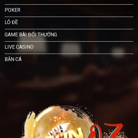
POKER
LÔ ĐỀ
GAME BÀI ĐỔI THƯỞNG
LIVE CASINO
BẮN CÁ