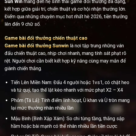
Sun Win
mang đến hệ sinh thái game đổi thưởng đa dạng,
kết hợp giữa giải trí, chiến thuật và cơ hội nhận thưởng lớn.
Điểm qua những chuyên mục hot nhất hè 2026, tiền thưởng
lên đến 9 chữ số.
Game bài đổi thưởng chiến thuật cao
Game bài đổi thưởng
Sunwin
là nơi tập trung những ván
đấu chiến thuật cao, nhịp chơi nhanh, mang tính sát phạt rõ
rệt. Người chơi cần biết kết hợp kỹ năng cùng may mắn để
giành chiến thắng.
Tiến Lên Miền Nam: Đấu 4 người hoặc 1vs1, có chặt heo
và tứ quý, tạo thế lật kèo nhanh với mức phạt X2 – X4
Phỏm (Tá Lả): Tính điểm linh hoạt, Ù khan và Ù tròn mang
lại mức thưởng nhân nhiều lần
Mậu Binh (Binh Xập Xám): So chi từng tầng, thắng sập
hầm hoặc bài mạnh có thể nhân nhiều lần tiền cược