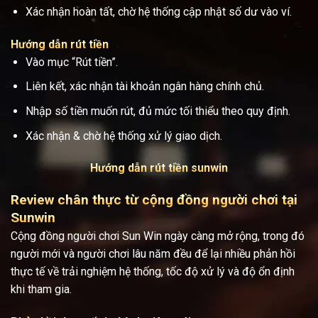
Xác nhận hoàn tất, chờ hệ thống cập nhật số dư vào ví.
Hướng dẫn rút tiền
Vào mục “Rút tiền”.
Liên kết, xác nhận tài khoản ngân hàng chính chủ.
Nhập số tiền muốn rút, đủ mức tối thiểu theo quy định.
Xác nhận & chờ hệ thống xử lý giao dịch.
Hướng dẫn rút tiền sunwin
Review chân thực từ cộng đồng người chơi tại
Sunwin
Cộng đồng người chơi Sun Win ngày càng mở rộng, trong đó
người mới và người chơi lâu năm đều để lại nhiều phản hồi
thực tế về trải nghiệm hệ thống, tốc độ xử lý và độ ổn định
khi tham gia.