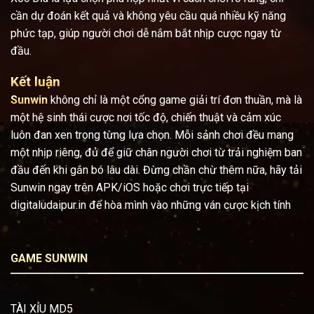
cần dự đoán kết quả và không yêu cầu quá nhiều kỹ năng
phức tạp, giúp người chơi dễ nắm bắt nhịp cược ngay từ
đầu.
Kết luận
Sunwin
không chỉ là một cổng game giải trí đơn thuần, mà là
một hệ sinh thái cược nơi tốc độ, chiến thuật và cảm xúc
luôn đan xen trong từng lựa chọn. Mỗi sảnh chơi đều mang
một nhịp riêng, đủ để giữ chân người chơi từ trải nghiệm ban
đầu đến khi gắn bó lâu dài. Đừng chần chừ thêm nữa, hãy tải
Sunwin ngay trên APK/iOS hoặc chơi trực tiếp tại
digitaludaipur.in để hòa mình vào những ván cược kịch tính
GAME SUNWIN
TÀI XỈU MD5