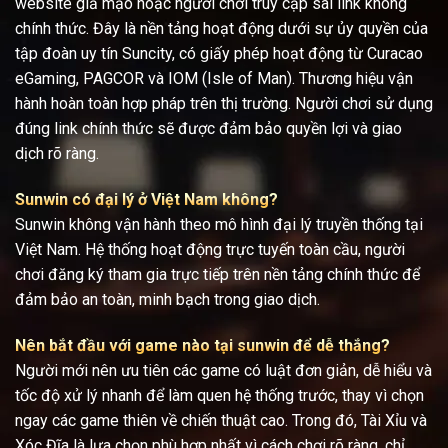
website giả mạo hoặc người chơi truy cập sai link không
chính thức. Đây là nền tảng hoạt động dưới sự ủy quyền của
tập đoàn uy tín Suncity, có giấy phép hoạt động từ Curacao
eGaming, PAGCOR và IOM (Isle of Man). Thương hiệu vận
hành hoàn toàn hợp pháp trên thị trường. Người chơi sử dụng
đúng link chính thức sẽ được đảm bảo quyền lợi và giao
dịch rõ ràng.
Sunwin có đại lý ở Việt Nam không?
Sunwin không vận hành theo mô hình đại lý truyền thống tại
Việt Nam. Hệ thống hoạt động trực tuyến toàn cầu, người
chơi đăng ký tham gia trực tiếp trên nền tảng chính thức để
đảm bảo an toàn, minh bạch trong giao dịch.
Nên bắt đầu với game nào tại sunwin để dễ thắng?
Người mới nên ưu tiên các game có luật đơn giản, dễ hiểu và
tốc độ xử lý nhanh để làm quen hệ thống trước, thay vì chọn
ngay các game thiên về chiến thuật cao. Trong đó, Tài Xỉu và
Xóc Đĩa là lựa chọn phù hợp nhất vì cách chơi rõ ràng, chỉ