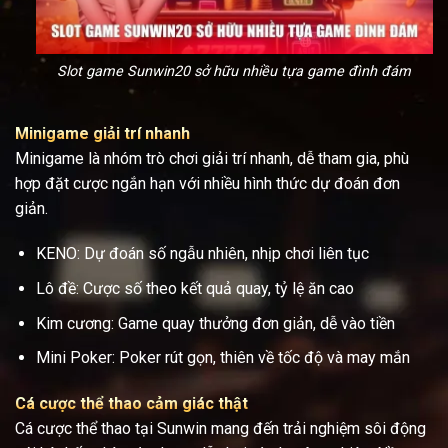
Slot game Sunwin20 sở hữu nhiều tựa game đình đám
Minigame
giải trí nhanh
Minigame là nhóm trò chơi giải trí nhanh, dễ tham gia, phù
hợp đặt cược ngắn hạn với nhiều hình thức dự đoán đơn
giản.
KENO: Dự đoán số ngẫu nhiên, nhịp chơi liên tục
Lô đề: Cược số theo kết quả quay, tỷ lệ ăn cao
Kim cương: Game quay thưởng đơn giản, dễ vào tiền
Mini Poker: Poker rút gọn, thiên về tốc độ và may mắn
Cá cược thể thao cảm giác thật
Cá cược thể thao tại Sunwin mang đến trải nghiệm sôi động