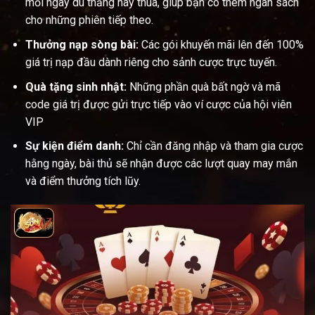
mỗi ngày dù thắng hay thua, giúp bạn có thêm ngân sách
cho những phiên tiếp theo.
Thưởng nạp sòng bài:
Các gói khuyến mãi lên đến 100%
giá trị nạp đầu dành riêng cho sảnh cược trực tuyến.
Quà tặng sinh nhật:
Những phần quà bất ngờ và mã
code giá trị được gửi trực tiếp vào ví cược của hội viên
VIP
Sự kiện điểm danh:
Chỉ cần đăng nhập và tham gia cược
hằng ngày, bài thủ sẽ nhận được các lượt quay may mắn
và điểm thưởng tích lũy.