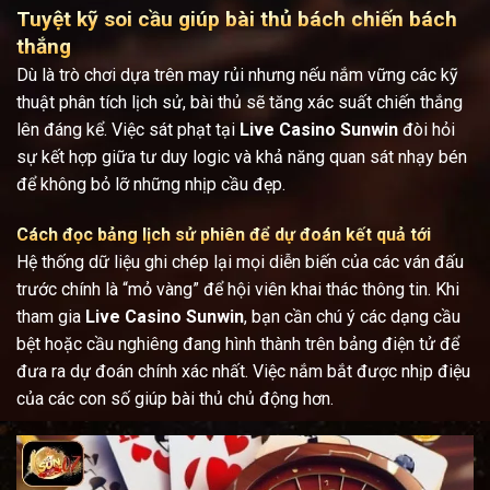
Tuyệt kỹ soi cầu giúp bài thủ bách chiến bách
thắng
Dù là trò chơi dựa trên may rủi nhưng nếu nắm vững các kỹ
thuật phân tích lịch sử, bài thủ sẽ tăng xác suất chiến thắng
lên đáng kể. Việc sát phạt tại
Live Casino Sunwin
đòi hỏi
sự kết hợp giữa tư duy logic và khả năng quan sát nhạy bén
để không bỏ lỡ những nhịp cầu đẹp.
Cách đọc bảng lịch sử phiên để dự đoán kết quả tới
Hệ thống dữ liệu ghi chép lại mọi diễn biến của các ván đấu
trước chính là “mỏ vàng” để hội viên khai thác thông tin. Khi
tham gia
Live Casino Sunwin
, bạn cần chú ý các dạng cầu
bệt hoặc cầu nghiêng đang hình thành trên bảng điện tử để
đưa ra dự đoán chính xác nhất. Việc nắm bắt được nhịp điệu
của các con số giúp bài thủ chủ động hơn.