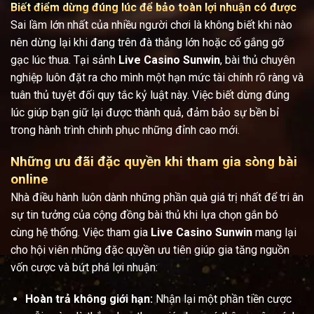
Biết điểm dừng đúng lúc để bảo toàn lợi nhuận có được
Sai lầm lớn nhất của nhiều người chơi là không biết khi nào
nên dừng lại khi đang trên đà thắng lớn hoặc cố gắng gỡ
gạc lúc thua. Tại sảnh
Live Casino Sunwin
, bài thủ chuyên
nghiệp luôn đặt ra cho mình một hạn mức tài chính rõ ràng và
tuân thủ tuyệt đối quy tắc kỷ luật này. Việc biết dừng đúng
lúc giúp bạn giữ lại được thành quả, đảm bảo sự bền bỉ
trong hành trình chinh phục những đỉnh cao mới.
Những ưu đãi đặc quyền khi tham gia sòng bài
online
Nhà điều hành luôn dành những phần quà giá trị nhất để tri ân
sự tin tưởng của cộng đồng bài thủ khi lựa chọn gắn bó
cùng hệ thống. Việc tham gia
Live Casino Sunwin
mang lại
cho hội viên những đặc quyền ưu tiên giúp gia tăng nguồn
vốn cược và bứt phá lợi nhuận:
Hoàn trả không giới hạn:
Nhận lại một phần tiền cược