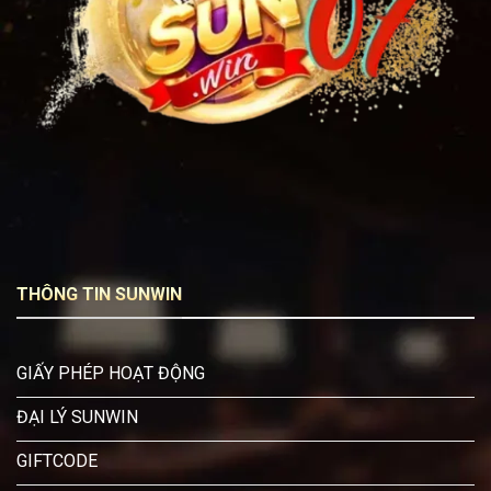
THÔNG TIN SUNWIN
GIẤY PHÉP HOẠT ĐỘNG
ĐẠI LÝ SUNWIN
GIFTCODE