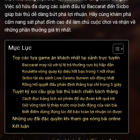
Việc sở hữu đa dạng các sảnh đấu từ Baccarat đến Sicbo
giúp bài thủ dễ dàng bứt phá lợi nhuận. Hãy cùng khám phá
cẩm nang sát phạt đỉnh cao để làm chủ cuộc chơi và nhận về
những phần thưởng giá trị nhất.
Mục Lục
Top các tựa game ăn khách nhất tại sảnh trực tuyến
Baccarat may rủi với tỷ lệ trả thưởng cực kỳ hấp dẫn
Roulette vòng quay kỳ diệu hốt bạc trong 1 nốt nhạc
Sicbo tài xỉu sảnh Live Casino Sunwin sôi động nhất
Rồng Hổ quyết đấu phân định thắng bại chỉ trong 3 giây
Tuyệt kỹ soi cầu giúp bài thủ bách chiến bách thắng
Cách đọc bảng lịch sử phiên để dự đoán kết quả tới
Giữ vững tâm lý thép trước mọi biến động của ván bài
Biết điểm dừng đúng lúc để bảo toàn lợi nhuận có được
Những ưu đãi đặc quyền khi tham gia sòng bài online
Kết luận