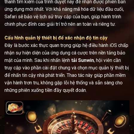
thanh tìm kiếm của trình duyệt này để nhận được phiên bản
ứng dụng mới nhất. Với khả năng mã hóa dữ liệu đầu cuối,
Safari sẽ bảo vệ lịch sử truy cập của bạn, giúp hành trình
chinh phục đỉnh cao giải trí trở nên an toàn và riêng tư.
Cấu hình quản lý thiết bị để xác nhận độ tin cậy
Đây là bước xác thực quan trọng giúp hệ điều hành iOS chấp
nhận sự hiện diện của ứng dụng cá cược trên nền tảng bảo
mật của mình. Sau khi nhấn lệnh
tải Sunwin
, hội viên cần
truy cập vào phần cài đặt chung và chọn mục quản lý thiết bị
để nhấn tin cậy nhà phát triển. Thao tác này giúp phần mềm
vận hành trơn tru, không gặp lỗi hệ thống và sẵn sàng cho
những phiên xuống tiền đầy quyết đoán.