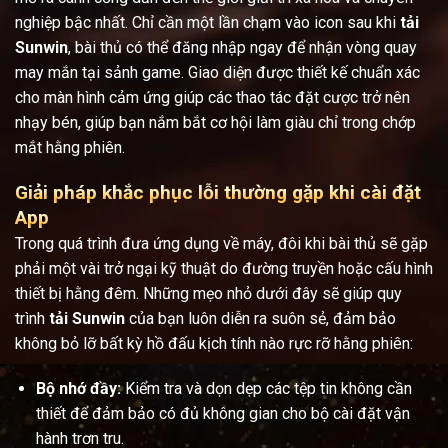
nghiệp bậc nhất. Chỉ cần một lần chạm vào icon sau khi
tải
Sunwin
, bài thủ có thể đăng nhập ngay để nhận vòng quay
may mắn tại sảnh game. Giao diện được thiết kế chuẩn xác
cho màn hình cảm ứng giúp các thao tác đặt cược trở nên
nhạy bén, giúp bạn nắm bắt cơ hội làm giàu chỉ trong chớp
mắt hằng phiên.
Giải pháp khắc phục lỗi thường gặp khi cài đặt
App
Trong quá trình đưa ứng dụng về máy, đôi khi bài thủ sẽ gặp
phải một vài trở ngại kỹ thuật do đường truyền hoặc cấu hình
thiết bị hằng đêm. Những mẹo nhỏ dưới đây sẽ giúp quy
trình
tải Sunwin
của bạn luôn diễn ra suôn sẻ, đảm bảo
không bỏ lỡ bất kỳ hồ đấu kịch tính nào rực rỡ hằng phiên:
Bộ nhớ đầy:
Kiểm tra và dọn dẹp các tệp tin không cần
thiết để đảm bảo có đủ không gian cho bộ cài đặt vận
hành trơn tru.