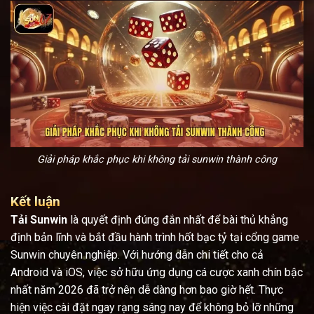
Giải pháp khắc phục khi không tải sunwin thành công
Kết luận
Tải Sunwin
là quyết định đúng đắn nhất để bài thủ khẳng
định bản lĩnh và bắt đầu hành trình hốt bạc tỷ tại cổng game
Sunwin chuyên nghiệp. Với hướng dẫn chi tiết cho cả
Android và iOS, việc sở hữu ứng dụng cá cược xanh chín bậc
nhất năm 2026 đã trở nên dễ dàng hơn bao giờ hết. Thực
hiện việc cài đặt ngay rạng sáng nay để không bỏ lỡ những