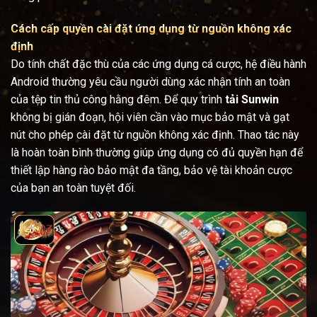
Cách cấp quyền cài đặt ứng dụng từ nguồn không xác
định
Do tính chất đặc thù của các ứng dụng cá cược, hệ điều hành
Android thường yêu cầu người dùng xác nhận tính an toàn
của tệp tin thủ công hằng đêm. Để quy trình
tải Sunwin
không bị gián đoạn, hội viên cần vào mục bảo mật và gạt
nút cho phép cài đặt từ nguồn không xác định. Thao tác này
là hoàn toàn bình thường giúp ứng dụng có đủ quyền hạn để
thiết lập hàng rào bảo mật đa tầng, bảo vệ tài khoản cược
của bạn an toàn tuyệt đối.