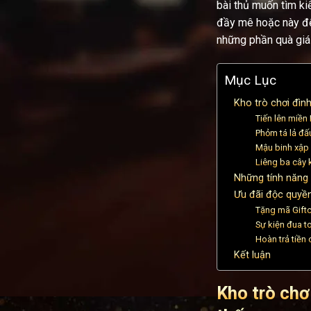
bài thủ muốn tìm ki
đầy mê hoặc này để
những phần quà giá t
Mục Lục
Kho trò chơi đìn
Tiến lên miề
Phỏm tá lả đấu
Mậu binh xập 
Liêng ba cây 
Những tính năng 
Ưu đãi độc quyền
Tặng mã Giftc
Sự kiện đua t
Hoàn trả tiền
Kết luận
Kho trò chơ