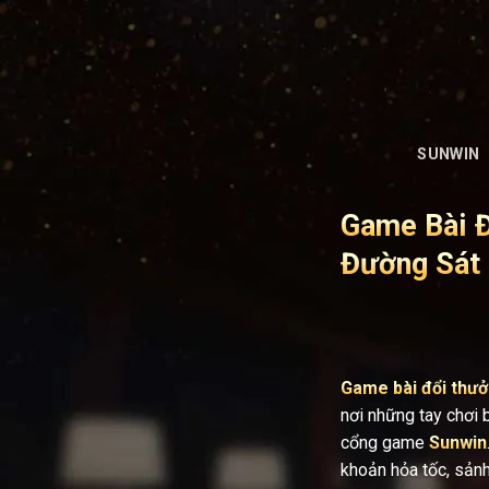
Bỏ
qua
nội
dung
SUNWIN
Game Bài Đ
Đường Sát 
Game bài đổi thư
nơi những tay chơi 
cổng game
Sunwin
khoản hỏa tốc, sảnh