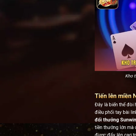
Kho t
Tiến lên miền
Đây là biến thể đòi
điều phối tay bài l
đổi thưởng Sunwi
tiền thưởng lớn mà 
được đẩy lên cao tr