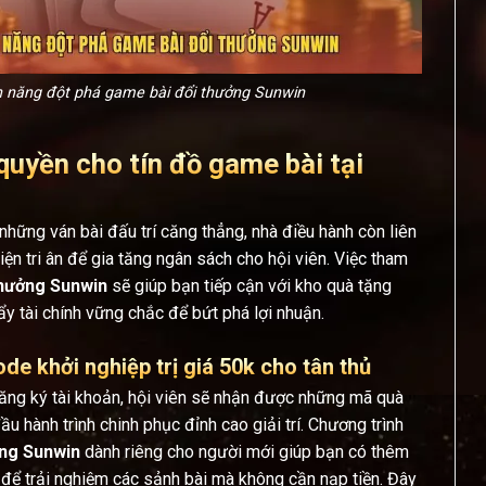
h năng đột phá game bài đổi thưởng Sunwin
quyền cho tín đồ game bài tại
những ván bài đấu trí căng thẳng, nhà điều hành còn liên
iện tri ân để gia tăng ngân sách cho hội viên. Việc tham
thưởng Sunwin
sẽ giúp bạn tiếp cận với kho quà tặng
ẩy tài chính vững chắc để bứt phá lợi nhuận.
de khởi nghiệp trị giá 50k cho tân thủ
ăng ký tài khoản, hội viên sẽ nhận được những mã quà
đầu hành trình chinh phục đỉnh cao giải trí. Chương trình
ởng Sunwin
dành riêng cho người mới giúp bạn có thêm
để trải nghiệm các sảnh bài mà không cần nạp tiền. Đây