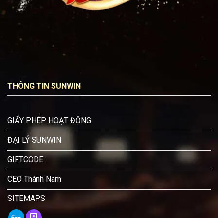
THÔNG TIN SUNWIN
GIẤY PHÉP HOẠT ĐỘNG
ĐẠI LÝ SUNWIN
GIFTCODE
CEO Thành Nam
SITEMAPS