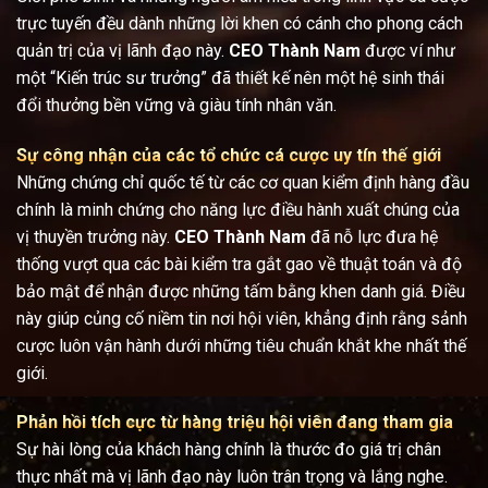
trực tuyến đều dành những lời khen có cánh cho phong cách
quản trị của vị lãnh đạo này.
CEO Thành Nam
được ví như
một “Kiến trúc sư trưởng” đã thiết kế nên một hệ sinh thái
đổi thưởng bền vững và giàu tính nhân văn.
Sự công nhận của các tổ chức cá cược uy tín thế giới
Những chứng chỉ quốc tế từ các cơ quan kiểm định hàng đầu
chính là minh chứng cho năng lực điều hành xuất chúng của
vị thuyền trưởng này.
CEO Thành Nam
đã nỗ lực đưa hệ
thống vượt qua các bài kiểm tra gắt gao về thuật toán và độ
bảo mật để nhận được những tấm bằng khen danh giá. Điều
này giúp củng cố niềm tin nơi hội viên, khẳng định rằng sảnh
cược luôn vận hành dưới những tiêu chuẩn khắt khe nhất thế
giới.
Phản hồi tích cực từ hàng triệu hội viên đang tham gia
Sự hài lòng của khách hàng chính là thước đo giá trị chân
thực nhất mà vị lãnh đạo này luôn trân trọng và lắng nghe.