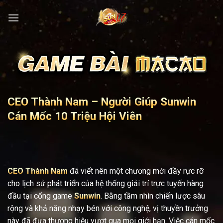
Bỏ
qua
nội
dung
CEO Thành Nam – Người Giúp Sunwin
Cán Mốc 10 Triệu Hội Viên
CEO Thành Nam
đã viết nên một chương mới đầy rực rỡ
cho lịch sử phát triển của hệ thống giải trí trực tuyến hàng
đầu tại cổng game
Sunwin
. Bằng tầm nhìn chiến lược sâu
rộng và khả năng nhạy bén với công nghệ, vị thuyền trưởng
này đã đưa thương hiệu vượt qua mọi giới hạn. Việc cán mốc