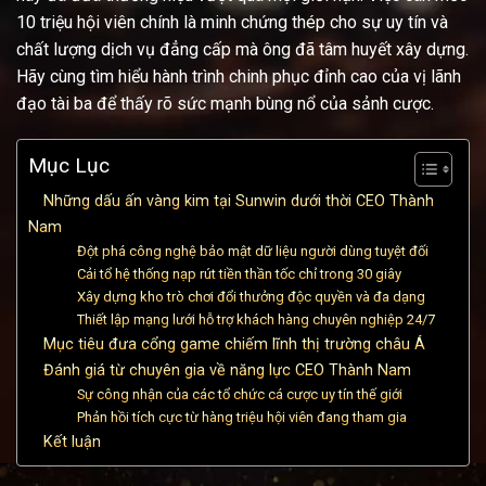
10 triệu hội viên chính là minh chứng thép cho sự uy tín và
chất lượng dịch vụ đẳng cấp mà ông đã tâm huyết xây dựng.
Hãy cùng tìm hiểu hành trình chinh phục đỉnh cao của vị lãnh
đạo tài ba để thấy rõ sức mạnh bùng nổ của sảnh cược.
Mục Lục
Những dấu ấn vàng kim tại Sunwin dưới thời CEO Thành
Nam
Đột phá công nghệ bảo mật dữ liệu người dùng tuyệt đối
Cải tổ hệ thống nạp rút tiền thần tốc chỉ trong 30 giây
Xây dựng kho trò chơi đổi thưởng độc quyền và đa dạng
Thiết lập mạng lưới hỗ trợ khách hàng chuyên nghiệp 24/7
Mục tiêu đưa cổng game chiếm lĩnh thị trường châu Á
Đánh giá từ chuyên gia về năng lực CEO Thành Nam
Sự công nhận của các tổ chức cá cược uy tín thế giới
Phản hồi tích cực từ hàng triệu hội viên đang tham gia
Kết luận