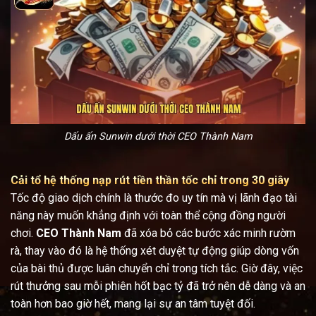
Dấu ấn Sunwin dưới thời CEO Thành Nam
Cải tổ hệ thống nạp rút tiền thần tốc chỉ trong 30 giây
Tốc độ giao dịch chính là thước đo uy tín mà vị lãnh đạo tài
năng này muốn khẳng định với toàn thể cộng đồng người
chơi.
CEO Thành Nam
đã xóa bỏ các bước xác minh rườm
rà, thay vào đó là hệ thống xét duyệt tự động giúp dòng vốn
của bài thủ được luân chuyển chỉ trong tích tắc. Giờ đây, việc
rút thưởng sau mỗi phiên hốt bạc tỷ đã trở nên dễ dàng và an
toàn hơn bao giờ hết, mang lại sự an tâm tuyệt đối.