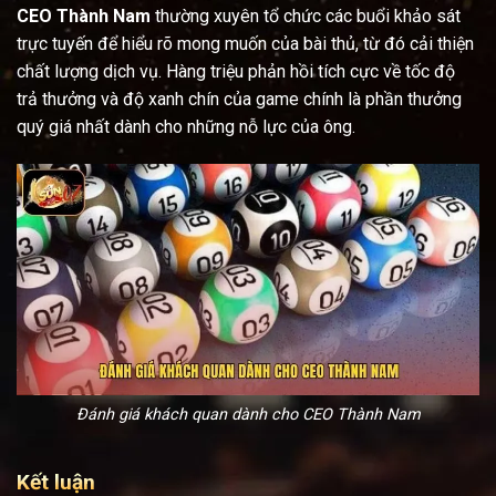
CEO Thành Nam
thường xuyên tổ chức các buổi khảo sát
trực tuyến để hiểu rõ mong muốn của bài thủ, từ đó cải thiện
chất lượng dịch vụ. Hàng triệu phản hồi tích cực về tốc độ
trả thưởng và độ xanh chín của game chính là phần thưởng
quý giá nhất dành cho những nỗ lực của ông.
Đánh giá khách quan dành cho CEO Thành Nam
Kết luận