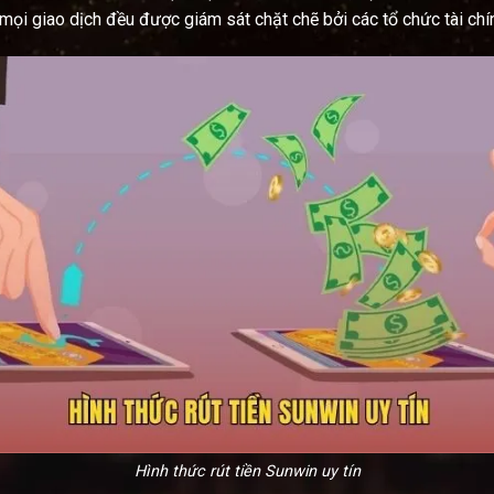
 mọi giao dịch đều được giám sát chặt chẽ bởi các tổ chức tài chí
Hình thức rút tiền Sunwin uy tín