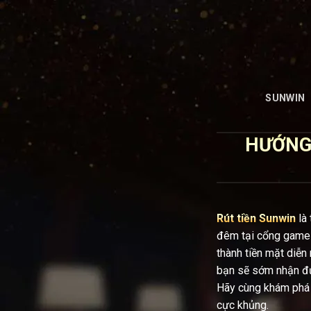
Bỏ
qua
nội
dung
SUNWIN
HƯỚNG 
Rút tiền Sunwin
là 
đêm tại cổng gam
thành tiền mặt diễn
bạn sẽ sớm nhận đư
Hãy cùng khám phá q
cực khủng.