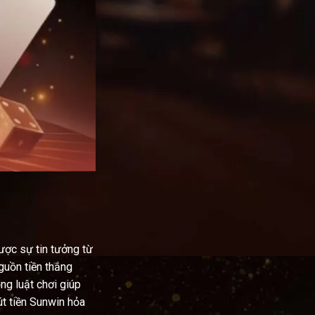
ược sự tin tưởng từ
guồn tiền thắng
ng luật chơi giúp
út tiền Sunwin hỏa