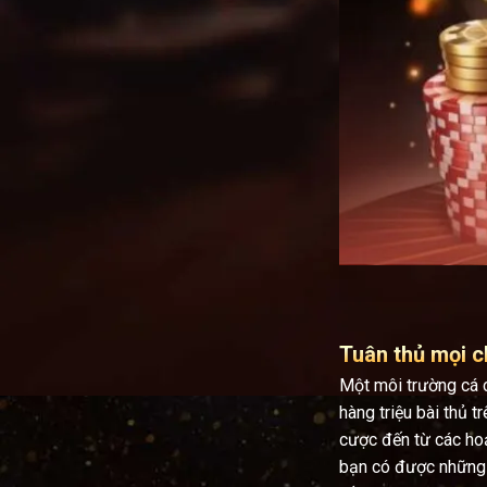
Tuân thủ mọi c
Một môi trường cá c
hàng triệu bài thủ t
cược đến từ các hoạ
bạn có được những t