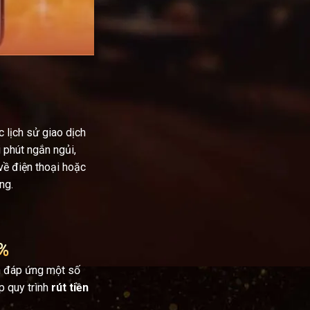
c lịch sử giao dịch
 phút ngắn ngủi,
về điện thoại hoặc
ng.
0%
ần đáp ứng một số
p quy trình
rút tiền