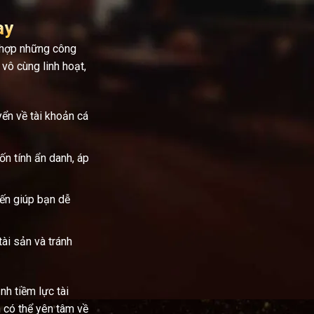
ay
h hợp những công
 vô cùng linh hoạt,
yển về tài khoản cá
n tính ẩn danh, áp
ến giúp bạn dễ
tài sản và tránh
nh tiềm lực tài
n có thể yên tâm về