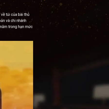
về túi của bài thủ
hoản và chi nhánh
i nằm trong hạn mức