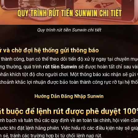
Quy trình rút tiền Sunwin chi tiết
sử và chờ đợi hệ thống gửi thông báo
 thành công, bạn có thể theo dõi tiến độ xử lý ngay tại chuyên mụ
ng thường, quá trình
rút tiền Sunwin
sẽ được hoàn tất chỉ sau vài
hấn khích tột độ cho người chơi. Một thông báo xác nhận sẽ gửi 
hoảnh khắc lợi nhuận được bảo toàn thành công rực rỡ tại hệ thố
Hướng Dẫn Đăng Nhập Sunwin
ắt buộc để lệnh rút được phê duyệt 10
h bạch và tuân thủ các quy định về an toàn tài chính, hội viên c
ước khi đặt lệnh hằng phiên. Việc hiểu rõ các điều kiện này sẽ giú
 sẻ, tránh các trường hợp bị từ chối lệnh nạp rút.