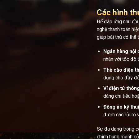
Các hình th
Để đáp ứng nhu cầu
nghệ thanh toán hiện
giúp bài thủ có thể
Ngân hàng nội đ
nhân với tốc độ 
Thẻ cào điện th
dụng cho đầy đủ
Ví điện tử thôn
dàng chi tiêu ho
Đồng ảo kỹ thuậ
được các rủi ro v
Sự đa dạng trong cá
chính hùng mạnh của