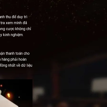
nh thu để duy trì
m tra xem mình đã
vòng cược không chỉ
y kinh nghiệm.
nhận thanh toán cho
ân hàng phải hoàn
đồng nhất về dữ liệu