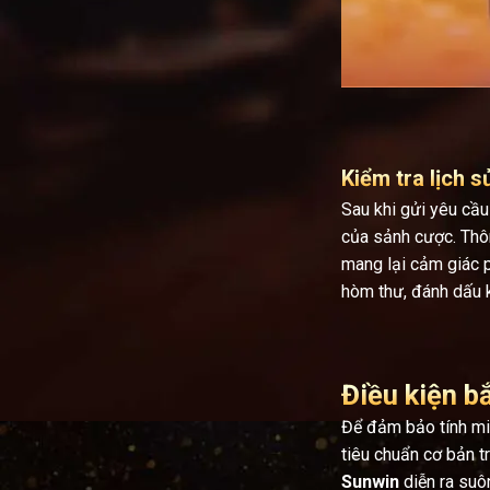
Kiểm tra lịch 
Sau khi gửi yêu cầu
của sảnh cược. Thô
mang lại cảm giác p
hòm thư, đánh dấu k
Điều kiện b
Để đảm bảo tính min
tiêu chuẩn cơ bản tr
Sunwin
diễn ra suôn