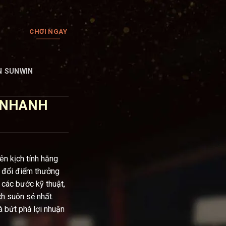
CHƠI NGAY
N SUNWIN
C NHANH
ên kịch tính hằng
y đổi điểm thưởng
 các bước kỹ thuật,
h suôn sẻ nhất.
à bứt phá lợi nhuận