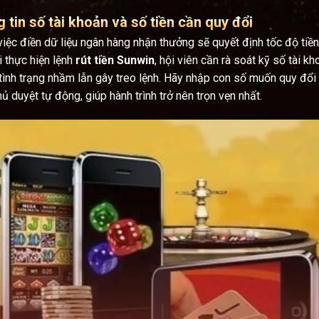
 tin số tài khoản và số tiền cần quy đổi
việc điền dữ liệu ngân hàng nhận thưởng sẽ quyết định tốc độ tiền 
 thực hiện lệnh
rút tiền Sunwin
, hội viên cần rà soát kỹ số tài k
 tình trạng nhầm lẫn gây treo lệnh. Hãy nhập con số muốn quy đổ
 duyệt tự động, giúp hành trình trở nên trọn vẹn nhất.