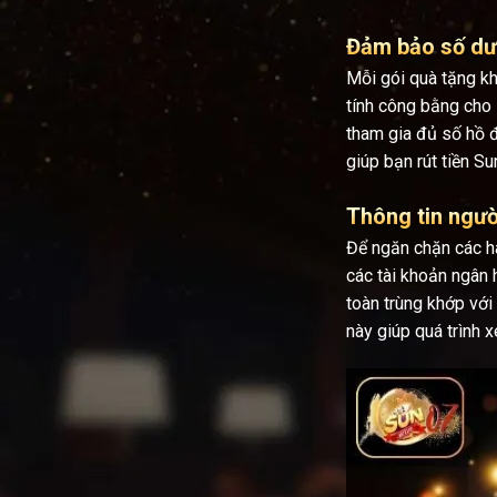
Đảm bảo số dư 
Mỗi gói quà tặng kh
tính công bằng cho
tham gia đủ số hồ đ
giúp bạn rút tiền S
Thông tin ngườ
Để ngăn chặn các hà
các tài khoản ngân 
toàn trùng khớp với
này giúp quá trình x