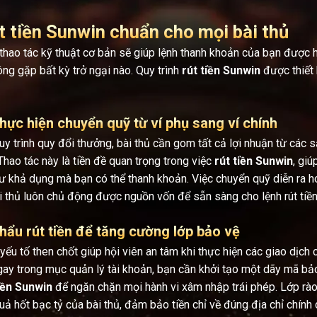
út tiền Sunwin chuẩn cho mọi bài thủ
thao tác kỹ thuật cơ bản sẽ giúp lệnh thanh khoản của bạn được 
ng gặp bất kỳ trở ngại nào. Quy trình
rút tiền Sunwin
được thiết
hực hiện chuyển quỹ từ ví phụ sang ví chính
uy trình quy đổi thưởng, bài thủ cần gom tất cả lợi nhuận từ các s
 Thao tác này là tiền đề quan trọng trong việc
rút tiền Sunwin
, gi
ư khả dụng mà bạn có thể thanh khoản. Việc chuyển quỹ diễn ra h
i thủ luôn chủ động được nguồn vốn để sẵn sàng cho lệnh rút tiề
khẩu rút tiền để tăng cường lớp bảo vệ
 yếu tố then chốt giúp hội viên an tâm khi thực hiện các giao dịch c
Ngay trong mục quản lý tài khoản, bạn cần khởi tạo một dãy mã bảo
iền Sunwin
để ngăn chặn mọi hành vi xâm nhập trái phép. Lớp rà
quả hốt bạc tỷ của bài thủ, đảm bảo tiền chỉ về đúng địa chỉ chính