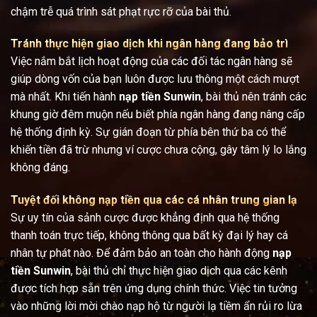
chậm trễ quá trình sát phạt rực rỡ của bài thủ.
Tránh thực hiện giao dịch khi ngân hàng đang bảo trì
Việc nắm bắt lịch hoạt động của các đối tác ngân hàng sẽ
giúp dòng vốn của bạn luôn được lưu thông một cách mượt
mà nhất. Khi tiến hành
nạp tiền Sunwin
, bài thủ nên tránh các
khung giờ đêm muộn nếu biết phía ngân hàng đang nâng cấp
hệ thống định kỳ. Sự gián đoạn từ phía bên thứ ba có thể
khiến tiền đã trừ nhưng ví cược chưa cộng, gây tâm lý lo lắng
không đáng.
Tuyệt đối không nạp tiền qua các cá nhân trung gian lạ
Sự uy tín của sảnh cược được khẳng định qua hệ thống
thanh toán trực tiếp, không thông qua bất kỳ đại lý hay cá
nhân tự phát nào. Để đảm bảo an toàn cho hành động
nạp
tiền Sunwin
, bài thủ chỉ thực hiện giao dịch qua các kênh
được tích hợp sẵn trên ứng dụng chính thức. Việc tin tưởng
vào những lời mời chào nạp hộ từ người lạ tiềm ẩn rủi ro lừa