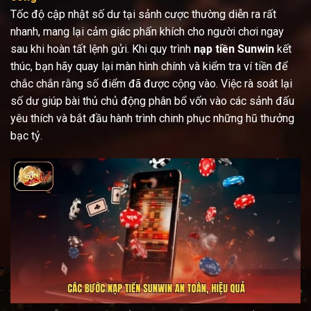
Tốc độ cập nhật số dư tại sảnh cược thường diễn ra rất
nhanh, mang lại cảm giác phấn khích cho người chơi ngay
sau khi hoàn tất lệnh gửi. Khi quy trình
nạp tiền Sunwin
kết
thúc, bạn hãy quay lại màn hình chính và kiểm tra ví tiền để
chắc chắn rằng số điểm đã được cộng vào. Việc rà soát lại
số dư giúp bài thủ chủ động phân bổ vốn vào các sảnh đấu
yêu thích và bắt đầu hành trình chinh phục những hũ thưởng
bạc tỷ.