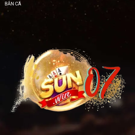
BẮN CÁ