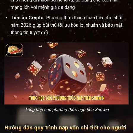
mạng lớn với mệnh giá đa dạng.
Tiền ảo Crypto:
Phương thức thanh toán hiện đại nhất
năm 2026 giúp bài thủ tối ưu hóa lợi nhuận và bảo mật
thông tin tuyệt đối.
Tổng hợp các phương thức nạp tiền Sunwin
Hướng dẫn quy trình nạp vốn chi tiết cho người