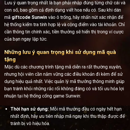
Lưu ý quan trọng nhất là bạn phải nhập đúng từng chữ cái và
con số, bao gồm cả định dạng viết hoa nếu có. Sau khi dán
mã
giftcode Sunwin
vào ô trống, hãy nhấn nút xác nhận để
hệ thống kiểm tra tính hợp lệ và cộng điểm vào tài khoản. Chỉ
cần thông tin chính xác, tiền thưởng sẽ hiển thị trong ví cược
của bạn ngay lập tức.
Những lưu ý quan trọng khi sử dụng mã quà
tặng
Mặc dù các chương trình tặng mã diễn ra rất thường xuyên,
nhưng hội viên cần nắm vững các điều khoản đi kèm để sử
dụng hiệu quả nhất. Việc quản lý mã thưởng thông minh giúp
bạn tránh khỏi những rắc rối không đáng có và tối ưu hóa lợi
nhuận tại hệ thống cổng game Sunwin:
Thời hạn sử dụng:
Mỗi mã thưởng đều có ngày hết hạn
nhất định, hãy ưu tiên nhập mã ngay khi thu thập được để
tránh bị vô hiệu hóa.