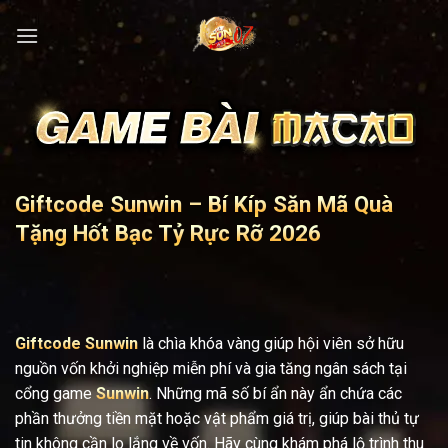
Bỏ
qua
nội
dung
Giftcode Sunwin – Bí Kíp Săn Mã Quà
Tặng Hốt Bạc Tỷ Rực Rỡ 2026
Giftcode Sunwin
là chìa khóa vàng giúp hội viên sở hữu
nguồn vốn khởi nghiệp miễn phí và gia tăng ngân sách tại
cổng game
Sunwin
. Những mã số bí ẩn này ẩn chứa các
phần thưởng tiền mặt hoặc vật phẩm giá trị, giúp bài thủ tự
tin không cần lo lắng về vốn. Hãy cùng khám phá lộ trình thu