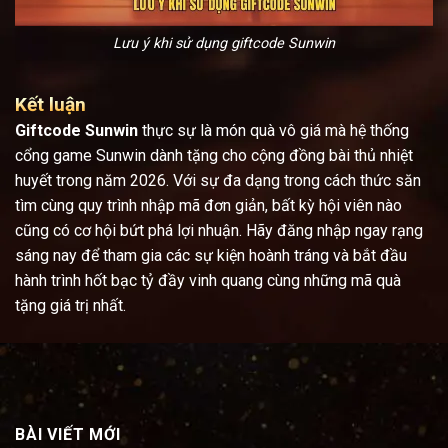
Lưu ý khi sử dụng giftcode Sunwin
Kết luận
Giftcode Sunwin
thực sự là món quà vô giá mà hệ thống
cổng game Sunwin dành tặng cho cộng đồng bài thủ nhiệt
huyết trong năm 2026. Với sự đa dạng trong cách thức săn
tìm cùng quy trình nhập mã đơn giản, bất kỳ hội viên nào
cũng có cơ hội bứt phá lợi nhuận. Hãy đăng nhập ngay rạng
sáng nay để tham gia các sự kiện hoành tráng và bắt đầu
hành trình hốt bạc tỷ đầy vinh quang cùng những mã quà
tặng giá trị nhất.
BÀI VIẾT MỚI