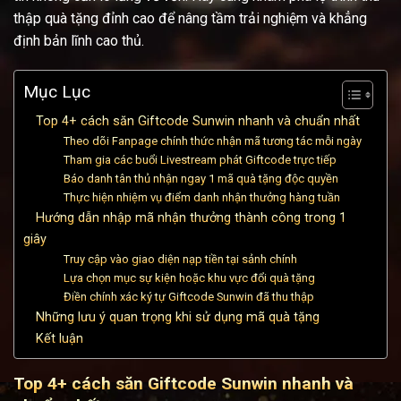
thập quà tặng đỉnh cao để nâng tầm trải nghiệm và khẳng
định bản lĩnh cao thủ.
Mục Lục
Top 4+ cách săn Giftcode Sunwin nhanh và chuẩn nhất
Theo dõi Fanpage chính thức nhận mã tương tác mỗi ngày
Tham gia các buổi Livestream phát Giftcode trực tiếp
Báo danh tân thủ nhận ngay 1 mã quà tặng độc quyền
Thực hiện nhiệm vụ điểm danh nhận thưởng hàng tuần
Hướng dẫn nhập mã nhận thưởng thành công trong 1
giây
Truy cập vào giao diện nạp tiền tại sảnh chính
Lựa chọn mục sự kiện hoặc khu vực đổi quà tặng
Điền chính xác ký tự Giftcode Sunwin đã thu thập
Những lưu ý quan trọng khi sử dụng mã quà tặng
Kết luận
Top 4+ cách săn Giftcode Sunwin nhanh và