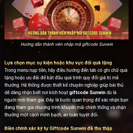
Hướng dẫn thành viên nhập mã giftcode Sunwin
Lựa chọn mục sự kiện hoặc khu vực đổi quà tặng
Trong menu nạp tiền, hãy điều hướng đến tab có ghi chữ quà
tặng hoặc ưu đãi để bắt đầu quá trình quy đổi giá trị mã
thưởng. Hệ thống được thiết kế chuyên nghiệp giúp bài thủ
dễ dàng nhận biết nơi kích hoạt
giftcode Sunwin
dù là
người mới tham gia. Đây là bước quan trọng để xác nhận bạn
đang tham gia chương trình khuyến mãi chính thống và nhận
thưởng một cách minh bạch, an toàn tuyệt đối.
Điền chính xác ký tự Giftcode Sunwin đã thu thập