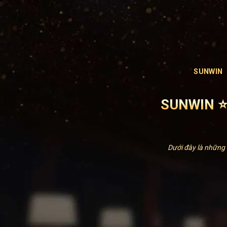
Bỏ
qua
nội
dung
SUNWIN
SUNWIN ⭐️
Dưới đây là những 