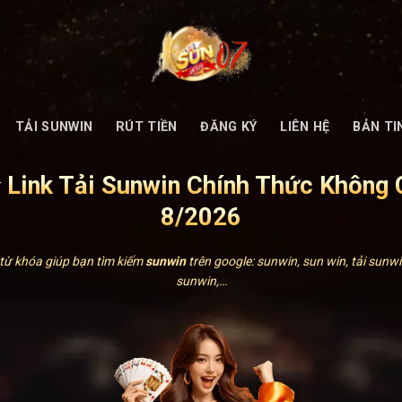
TẢI SUNWIN
RÚT TIỀN
ĐĂNG KÝ
LIÊN HỆ
BẢN TI
 Link Tải Sunwin Chính Thức Không 
8/2026
từ khóa giúp bạn tìm kiếm
sunwin
trên google: sunwin, sun win, tải sunwi
sunwin,…