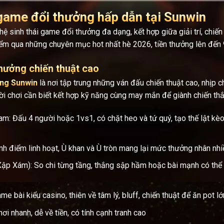
game đổi thưởng hấp dẫn tại Sunwin
 sinh thái game đổi thưởng đa dạng, kết hợp giữa giải trí, chiến 
iểm qua những chuyên mục hot nhất hè 2026, tiền thưởng lên đến 
hưởng chiến thuật cao
ởng
Sunwin
là nơi tập trung những ván đấu chiến thuật cao, nhịp c
ười chơi cần biết kết hợp kỹ năng cùng may mắn để giành chiến th
m: Đấu 4 người hoặc 1vs1, có chặt heo và tứ quý, tạo thế lật kè
nh điểm linh hoạt, Ù khan và Ù tròn mang lại mức thưởng nhân nhi
ập Xám): So chi từng tầng, thắng sập hầm hoặc bài mạnh có thể n
me bài kiểu casino, thiên về tâm lý, bluff, chiến thuật để ăn pot lớ
ơi nhanh, dễ về tiền, có tính cạnh tranh cao