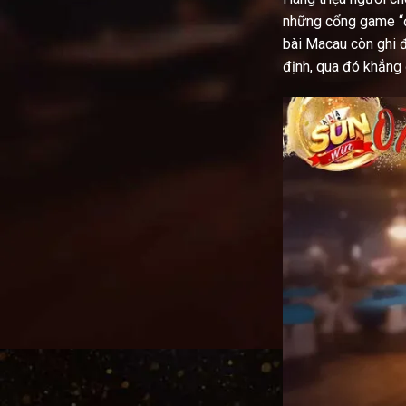
những cổng game “đ
bài Macau còn ghi đ
định, qua đó khẳng 