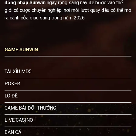
đăng nhập Sunwin
ngay rạng sáng nay để bước vào thế
giới cá cược chuyên nghiệp, nơi mỗi lượt quay đều có thể mở
ra cánh cửa giàu sang trong năm 2026.
GAME SUNWIN
TÀI XỈU MD5
POKER
LÔ ĐỀ
GAME BÀI ĐỔI THƯỞNG
LIVE CASINO
BẮN CÁ