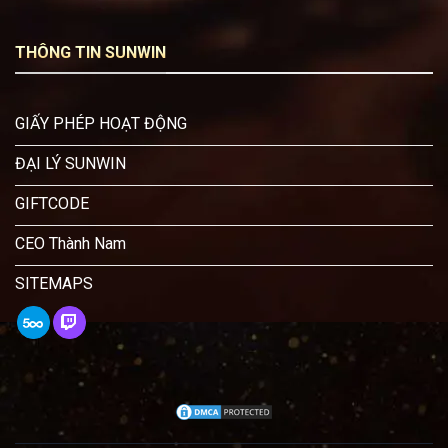
THÔNG TIN SUNWIN
GIẤY PHÉP HOẠT ĐỘNG
ĐẠI LÝ SUNWIN
GIFTCODE
CEO Thành Nam
SITEMAPS