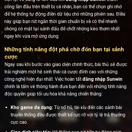
công lần đầu trên thiết bị cá nhân, bạn có thể chọn ghi nhớ
để hệ thống tự động điền dữ liệu cho những phiên sau. Điều
này giúp bạn rút ngắn thời gian chuẩn bị và có thể nhanh
chóng có mặt tại sảnh đấu để chốt những kèo thơm nhất
ngay khi vừa mở ứng dụng.
Những tính năng đột phá chờ đón bạn tại sảnh
cược
Ngay sau khi bước vào giao diện chính thức, bài thủ sẽ được
trải nghiệm một hệ sinh thái cá cược đỉnh cao với những
công nghệ hiện đại nhất. Việc hoàn tất
đăng nhập Sunwin
chính là tấm vé thông hành đưa bạn đến với những tính năng
độc quyền giúp tối ưu hóa khả năng chiến thắng:
Kho game đa dạng:
Từ nổ hũ, tài xỉu đến các sảnh bài
truyền thống đều được thiết kế rực rỡ với tỷ lệ trả thưởng
cực cao.