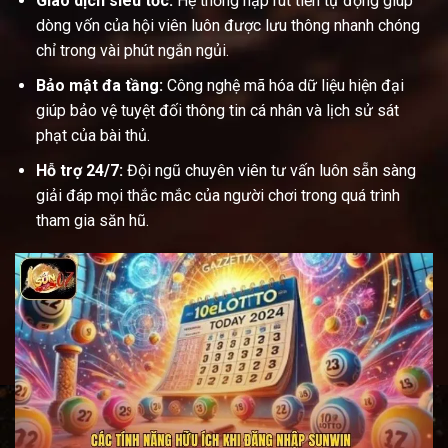
Giao dịch siêu tốc:
Hệ thống nạp rút tiền tự động giúp
dòng vốn của hội viên luôn được lưu thông nhanh chóng
chỉ trong vài phút ngắn ngủi.
Bảo mật đa tầng:
Công nghệ mã hóa dữ liệu hiện đại
giúp bảo vệ tuyệt đối thông tin cá nhân và lịch sử sát
phạt của bài thủ.
Hỗ trợ 24/7:
Đội ngũ chuyên viên tư vấn luôn sẵn sàng
giải đáp mọi thắc mắc của người chơi trong quá trình
tham gia săn hũ.