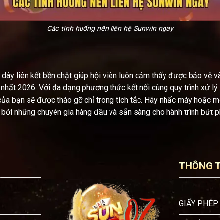
Các tình huống nên liên hệ Sunwin ngay
i dây liên kết bền chặt giúp hội viên luôn cảm thấy được bảo vệ và
nhất 2026. Với đa dạng phương thức kết nối cùng quy trình xử lý
 của bạn sẽ được tháo gỡ chỉ trong tích tắc. Hãy nhấc máy hoặc 
bởi những chuyên gia hàng đầu và sẵn sàng cho hành trình bứt ph
N
THÔNG T
GIẤY PHÉP