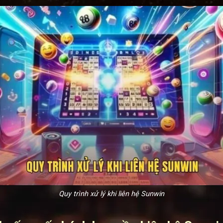
Quy trình xử lý khi liên hệ Sunwin