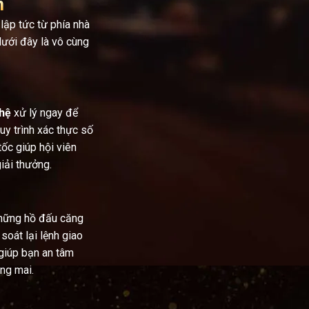
n
 lập tức từ phía nhà
ưới đây là vô cùng
 hệ
xử lý ngay để
y trình xác thực số
ốc giúp hội viên
iải thưởng.
 những hồ đấu căng
soát lại lệnh giao
 giúp bạn an tâm
ng mai.