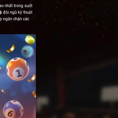
ao nhất trong suốt
ệ
đội ngũ kỹ thuật
úp ngăn chặn các