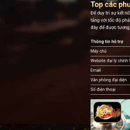
Top các phư
Để duy trì sự kết n
tảng với tốc độ phả
đây để được tương t
Thông tin hỗ trợ
Máy chủ
Website đại lý chính
Email
Văn phòng đại diện
Số điện thoại