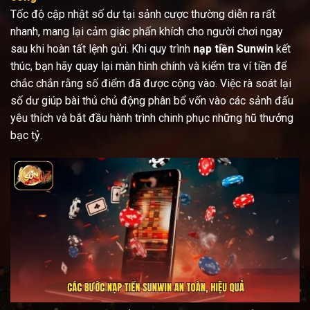
Tốc độ cập nhật số dư tại sảnh cược thường diễn ra rất
nhanh, mang lại cảm giác phấn khích cho người chơi ngay
sau khi hoàn tất lệnh gửi. Khi quy trình
nạp tiền Sunwin
kết
thúc, bạn hãy quay lại màn hình chính và kiểm tra ví tiền để
chắc chắn rằng số điểm đã được cộng vào. Việc rà soát lại
số dư giúp bài thủ chủ động phân bổ vốn vào các sảnh đấu
yêu thích và bắt đầu hành trình chinh phục những hũ thưởng
bạc tỷ.