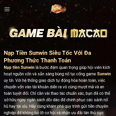
Bỏ
qua
nội
dung
Nạp Tiền Sunwin Siêu Tốc Với Đa
Phương Thức Thanh Toán
Nạp tiền Sunwin
là bước đệm quan trọng giúp hội viên kích
hoạt nguồn vốn và sẵn sàng bùng nổ tại cổng game
Sunwin
uy tín. Với hệ thống giao dịch tự động hóa hoàn toàn, việc
chuyển vốn vào tài khoản diễn ra vô cùng mượt mà và an
toàn tuyệt đối. Chỉ cần vài thao tác chuẩn xác, bạn đã có thể
sở hữu ngay ngân sách dồi dào để chinh phục các sảnh nổ
hũ hay tài xỉu. Hãy cùng khám phá quy trình gửi tiền chuyên
nghiệp để không bỏ lỡ cơ hội và nhận ưu đãi tân thủ cực