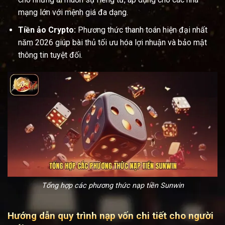
mạng lớn với mệnh giá đa dạng.
Tiền ảo Crypto:
Phương thức thanh toán hiện đại nhất
năm 2026 giúp bài thủ tối ưu hóa lợi nhuận và bảo mật
thông tin tuyệt đối.
Tổng hợp các phương thức nạp tiền Sunwin
Hướng dẫn quy trình nạp vốn chi tiết cho người