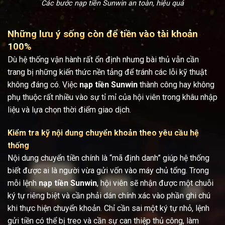
Các bước nạp tiền Sunwin an toàn, hiệu quả
Những lưu ý sống còn để tiền vào tài khoản
100%
Dù hệ thống vận hành rất ổn định nhưng bài thủ vẫn cần
trang bị những kiến thức nền tảng để tránh các lỗi kỹ thuật
không đáng có. Việc
nạp tiền Sunwin
thành công hay không
phụ thuộc rất nhiều vào sự tỉ mỉ của hội viên trong khâu nhập
liệu và lựa chọn thời điểm giao dịch.
Kiểm tra kỹ nội dung chuyển khoản theo yêu cầu hệ
thống
Nội dung chuyển tiền chính là “mã định danh” giúp hệ thống
biết được ai là người vừa gửi vốn vào máy chủ tổng. Trong
mỗi lệnh
nạp tiền Sunwin
, hội viên sẽ nhận được một chuỗi
ký tự riêng biệt và cần phải dán chính xác vào phần ghi chú
khi thực hiện chuyển khoản. Chỉ cần sai một ký tự nhỏ, lệnh
gửi tiền có thể bị treo và cần sự can thiệp thủ công, làm