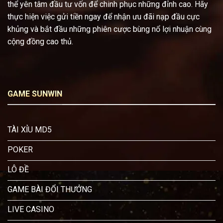
thể yên tâm đầu tư vốn để chinh phục những đỉnh cao. Hãy
thực hiện việc gửi tiền ngay để nhận ưu đãi nạp đầu cực
khủng và bắt đầu những phiên cược bùng nổ lợi nhuận cùng
cộng đồng cao thủ.
GAME SUNWIN
TÀI XỈU MD5
POKER
LÔ ĐỀ
GAME BÀI ĐỔI THƯỞNG
LIVE CASINO