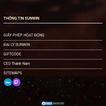
THÔNG TIN SUNWIN
GIẤY PHÉP HOẠT ĐỘNG
ĐẠI LÝ SUNWIN
GIFTCODE
CEO Thành Nam
SITEMAPS