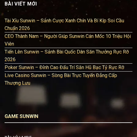
BÀI VIẾT MỚI
Tài Xỉu Sunwin – Sảnh Cược Xanh Chín Và Bí Kíp Soi Cầu
Chuẩn 2026
CEO Thành Nam – Người Giúp Sunwin Cán Mốc 10 Triệu Hội
Viên
Tiến Lên Sunwin – Sảnh Bài Quốc Dân Săn Thưởng Rực Rỡ
2026
Poker Sunwin – Đỉnh Cao Đấu Trí Săn Hũ Bạc Tỷ Rực Rỡ
Live Casino Sunwin – Sòng Bài Trực Tuyến Đẳng Cấp
Thượng Lưu
GAME SUNWIN