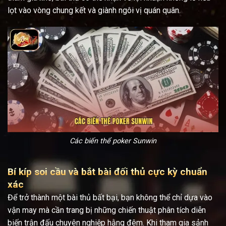
lọt vào vòng chung kết và giành ngôi vị quán quân.
Các biến thể poker Sunwin
Bí kíp soi cầu và bắt bài đối thủ cực kỳ chuẩn
xác
Để trở thành một bài thủ bất bại, bạn không thể chỉ dựa vào
vận may mà cần trang bị những chiến thuật phân tích diễn
biến trận đấu chuyên nghiệp hằng đêm. Khi tham gia sảnh