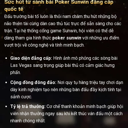
Sức hút từ sảnh bài Poker Sunwin đẳng cấp
quốc tế
Đấu trường bài tố luôn là thỏi nam châm thu hút những bộ
não thiên tài cùng dàn cao thủ túc trực để sẵn sàng cho các
trận. Tại hệ thống cổng game Sunwin, hội viên có thể dễ
dàng tham gia hình thức
poker sunwin
với những ưu điểm
vượt trội về công nghệ và tính minh bạch.
Giao diện đẳng cấp:
Hình ảnh mô phỏng các sòng bài
Las Vegas sang trọng giúp bài thủ có cảm giác hưng
phấn.
Cộng đồng đông đảo:
Nơi quy tụ hàng triệu tay chơi dạn
dày kinh nghiệm tạo nên những bàn đấu đầy kịch tính tại
sảnh cược.
Tỷ lệ trả thưởng:
Cơ chế thanh khoản minh bạch giúp hội
viên nhận thưởng ngay sau khi kết thúc ván đấu một cách
nhanh chóng nhất.