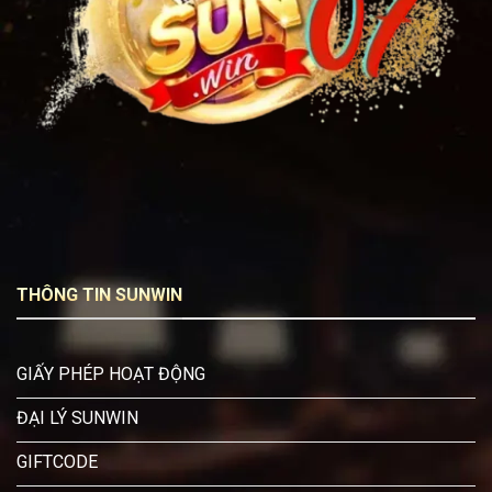
THÔNG TIN SUNWIN
GIẤY PHÉP HOẠT ĐỘNG
ĐẠI LÝ SUNWIN
GIFTCODE