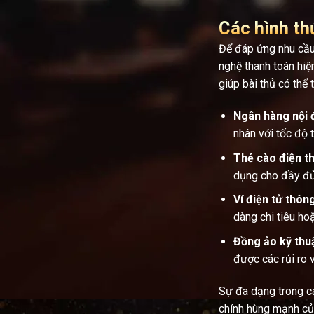
Các hình th
Để đáp ứng nhu cầu
nghệ thanh toán hiện
giúp bài thủ có thể
Ngân hàng nội đ
nhân với tốc độ 
Thẻ cào điện th
dụng cho đầy đủ
Ví điện tử thôn
dàng chi tiêu ho
Đồng ảo kỹ thuậ
được các rủi ro v
Sự đa dạng trong cá
chính hùng mạnh của