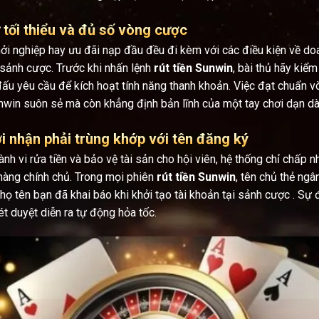
tối thiểu và đủ số vòng cược
ởi nghiệp hay ưu đãi nạp đầu đều đi kèm với các điều kiện về doa
 sảnh cược. Trước khi nhấn lệnh
rút tiền Sunwin
, bài thủ hãy kiể
ấu yêu cầu để kích hoạt tính năng thanh khoản. Việc đạt chuẩn 
unwin suôn sẻ mà còn khẳng định bản lĩnh của một tay chơi dạn dà
i nhận phải trùng khớp với tên đăng ký
nh vi rửa tiền và bảo vệ tài sản cho hội viên, hệ thống chỉ chấp 
hàng chính chủ. Trong mọi phiên
rút tiền Sunwin
, tên chủ thẻ ng
 họ tên bạn đã khai báo khi khởi tạo tài khoản tại sảnh cược . Sự 
ét duyệt diễn ra tự động hỏa tốc.