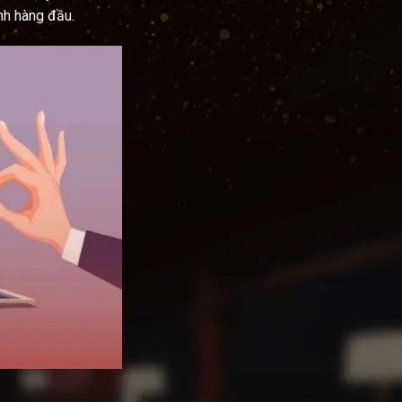
nh hàng đầu.