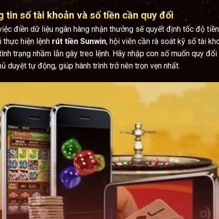
 tin số tài khoản và số tiền cần quy đổi
việc điền dữ liệu ngân hàng nhận thưởng sẽ quyết định tốc độ tiền 
 thực hiện lệnh
rút tiền Sunwin
, hội viên cần rà soát kỹ số tài k
 tình trạng nhầm lẫn gây treo lệnh. Hãy nhập con số muốn quy đổ
 duyệt tự động, giúp hành trình trở nên trọn vẹn nhất.